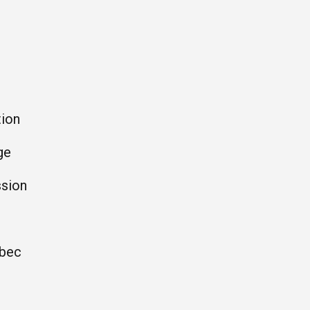
tion
ge
sion
ébec