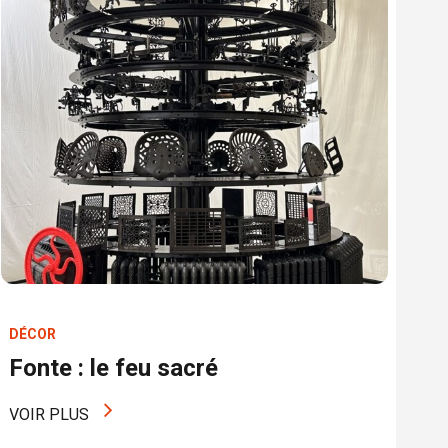
DÉCOR
EX
Fonte : le feu sacré
M
VOIR PLUS