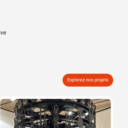
ive
Explorez nos projets
M