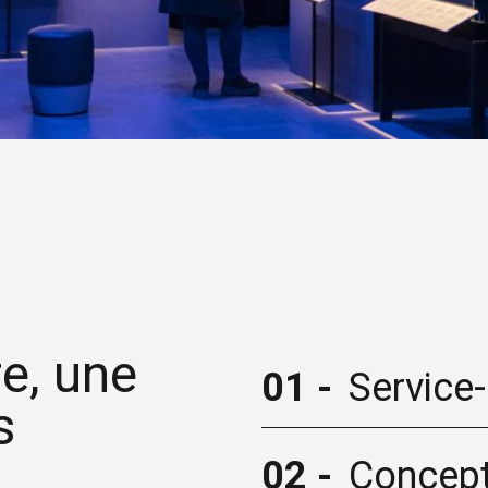
re, une
01 -
Service-
s
02 -
Concept