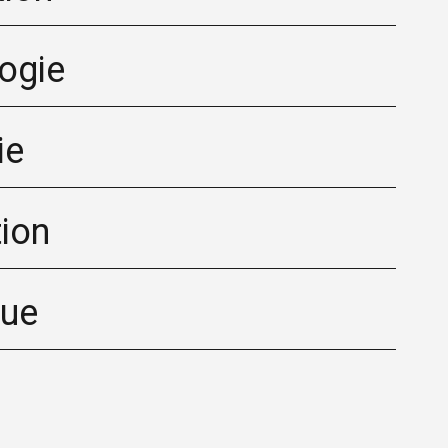
ogie
ie
tion
que